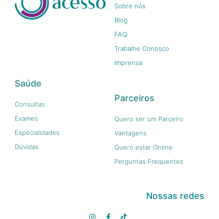
Sobre nós
Blog
FAQ
Trabalhe Conosco
Imprensa
Saúde
Parceiros
Consultas
Exames
Quero ser um Parceiro
Especialidades
Vantagens
Dúvidas
Quero estar Online
Perguntas Frequentes
Nossas redes
I
F
T