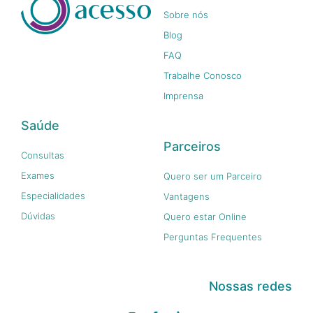
Sobre nós
Blog
FAQ
Trabalhe Conosco
Imprensa
Saúde
Parceiros
Consultas
Exames
Quero ser um Parceiro
Especialidades
Vantagens
Dúvidas
Quero estar Online
Perguntas Frequentes
Nossas redes
I
F
T