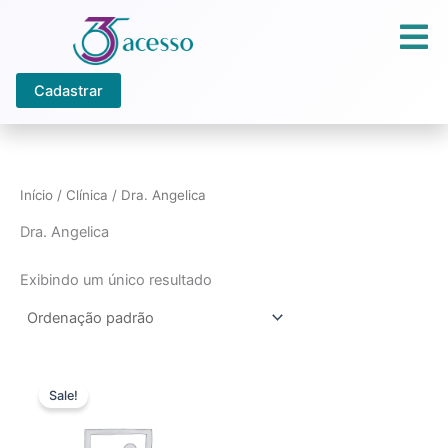
Ir
para
o
conteúdo
Cadastrar
Início
/ Clínica / Dra. Angelica
Dra. Angelica
Exibindo um único resultado
Sale!