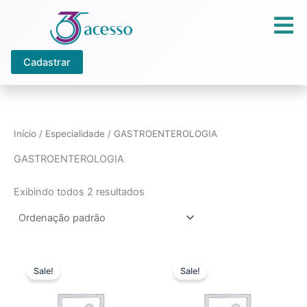
Ir
para
o
conteúdo
Cadastrar
Início
/ Especialidade / GASTROENTEROLOGIA
GASTROENTEROLOGIA
Exibindo todos 2 resultados
Sale!
Sale!