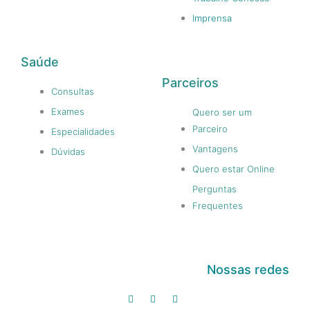
Imprensa
Saúde
Parceiros
Consultas
Exames
Quero ser um
Parceiro
Especialidades
Vantagens
Dúvidas
Quero estar Online
Perguntas
Frequentes
Nossas redes
I
F
T
n
a
i